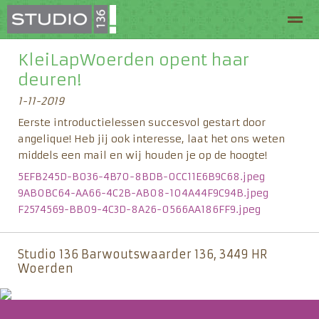
KleiLapWoerden opent haar
Welkom bij Studio 136
Routeplanner
Arrangeme
deuren!
1-11-2019
Home
Pagina's
Zoeken
Eerste introductielessen succesvol gestart door
angelique! Heb jij ook interesse, laat het ons weten
middels een mail en wij houden je op de hoogte!
5EFB245D-B036-4B70-8BDB-0CC11E6B9C68.jpeg
9AB0BC64-AA66-4C2B-AB08-104A44F9C94B.jpeg
F2574569-BB09-4C3D-8A26-0566AA186FF9.jpeg
Studio 136 Barwoutswaarder 136, 3449 HR
Woerden