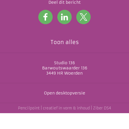
Deel dit bericht
Toon alles
Studio 136
Barwoutswaarder 136
3449 HR
Woerden
Open desktopversie
Pencilpoint | creatief in vorm & inhoud |
Ziber DS4