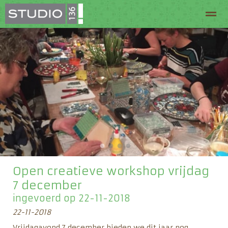
Welkom bij Studio 136
Routeplanner
Arrangeme
Home
Pagina's
Zoeken
●
●
●
●
Open creatieve workshop vrijdag
7 december
ingevoerd op 22-11-2018
22-11-2018
Vrijdagavond 7 december bieden we dit jaar nog