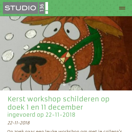
Welkom bij Studio 136
Routeplanner
Arrangeme
Home
Pagina's
Zoeken
●
●
Kerst workshop schilderen op
doek 1 en 11 december
ingevoerd op 22-11-2018
22-11-2018
Op zoek naar een leuke workshop om met je collega's,