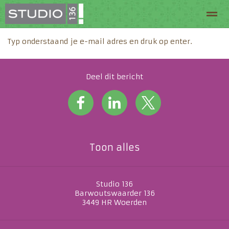
Typ onderstaand je e-mail adres en druk op enter.
Welkom bij Studio 136
Routeplanner
Arrangeme
Deel dit bericht
Home
Pagina's
Zoeken
Toon alles
Studio 136
Barwoutswaarder 136
3449 HR
Woerden