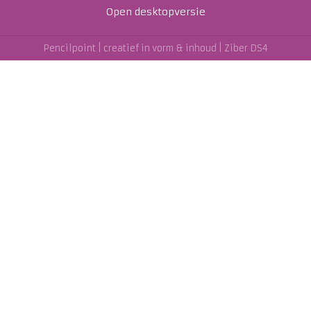
Open desktopversie
Pencilpoint | creatief in vorm & inhoud |
Ziber DS4