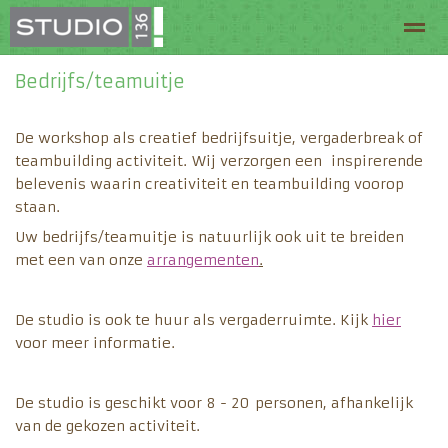
Bedrijfs/teamuitje
Welkom bij Studio 136
Routeplanner
Arrangeme
De workshop als creatief bedrijfsuitje, vergaderbreak of
teambuilding activiteit. Wij verzorgen een inspirerende
Home
Pagina's
Zoeken
belevenis waarin creativiteit en teambuilding voorop
staan.
Uw bedrijfs/teamuitje is natuurlijk ook uit te breiden
met een van onze
arrangementen
.
De studio is ook te huur als vergaderruimte. Kijk
hier
voor meer informatie.
De studio is geschikt voor 8 - 20 personen, afhankelijk
van de gekozen activiteit.